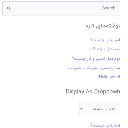
o
ج
w
س
n
نوشته‌های تازه
ت
ج
استارتاپ چیست؟
و
دیجیتال مارکتینگ
ب
ر
بوم مدل کسب و کار چیست؟
ا
سشیبشسیبسشی شبیر شس ب
ی
Hello world!
:
Display As Dropdown
استارتاپ چیست؟