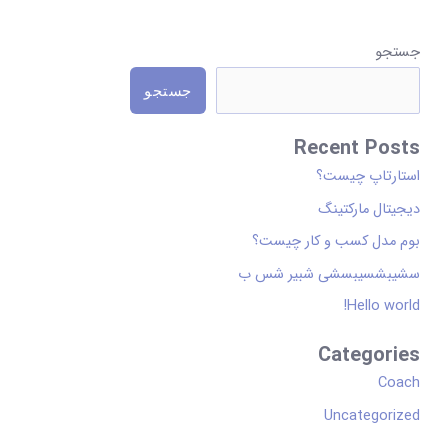
D
جستجو
i
جستجو
s
p
Recent Posts
l
استارتاپ چیست؟
a
دیجیتال مارکتینگ
y
بوم مدل کسب و کار چیست؟
a
سشیبشسیبسشی شبیر شس ب
s
Hello world!
d
r
Categories
o
Coach
p
Uncategorized
d