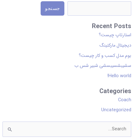
i
جستجو
s
p
Recent Posts
l
استارتاپ چیست؟
a
دیجیتال مارکتینگ
y
بوم مدل کسب و کار چیست؟
a
سشیبشسیبسشی شبیر شس ب
s
Hello world!
d
r
Categories
o
Coach
p
Uncategorized
d
o
ج
w
س