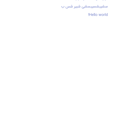
سشیبشسیبسشی شبیر شس ب
Hello world!