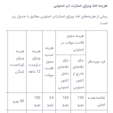
هزینه اخذ ویزای استارت آپ استونی
برخی از هزینه‌های اخذ ویزای استارتاپ استونی مطابق با جدول زیر
است:
هزینه مجوز
اقامت موقت در
هزینه
هزین
استونی
هزینه
هزینه
تمدید
تقاض
ویزای
ویزای
برای
برای
فرد موردنظر
مجوز
برای
درازمدت
کوتاه‌مدت
تقاضای
تقاضای
اقامت
شهر
12 ماهه
شنگن
خارج از
داخل
موقت
استو
کشور
کشور
استونی
استونی
تقاضادهنده
190
160
64
100
80 یورو
13 یورو
اصلی
یورو
یورو
یورو
یورو