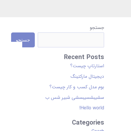
D
جستجو
i
جستجو
s
p
Recent Posts
l
استارتاپ چیست؟
a
دیجیتال مارکتینگ
y
بوم مدل کسب و کار چیست؟
a
سشیبشسیبسشی شبیر شس ب
s
Hello world!
d
r
Categories
o