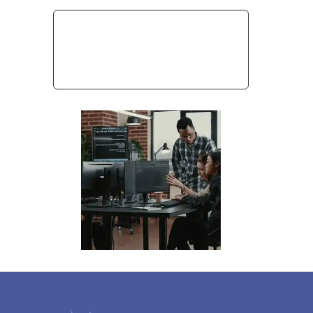
Subscribe Now
Get Access To Premium
Features For FREE For A Year!