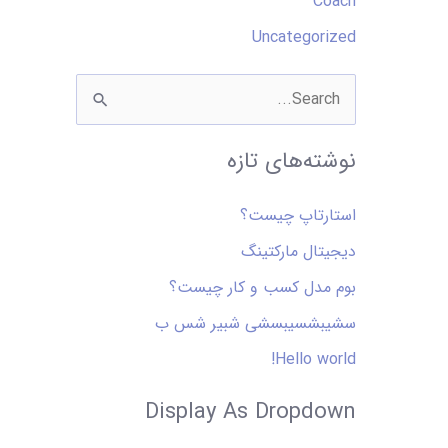
Coach
p
Uncategorized
d
o
ج
w
س
نوشته‌های تازه
n
ت
ج
استارتاپ چیست؟
و
دیجیتال مارکتینگ
ب
بوم مدل کسب و کار چیست؟
ر
سشیبشسیبسشی شبیر شس ب
ا
ی
Hello world!
:
Display As Dropdown