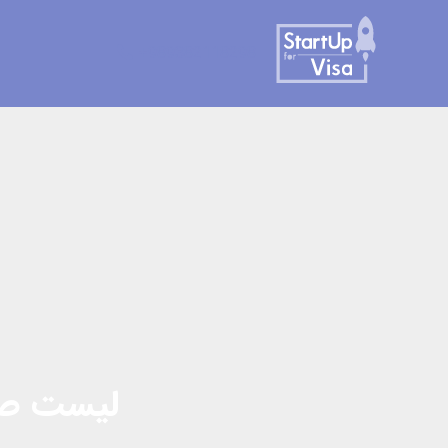
رش
ه
989382118298+
حتوا
لیست صند